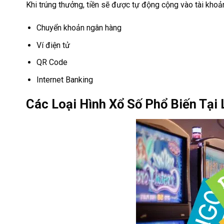
Khi trúng thưởng, tiền sẽ được tự động cộng vào tài khoả
Chuyển khoản ngân hàng
Ví điện tử
QR Code
Internet Banking
Các Loại Hình Xổ Số Phổ Biến Tại