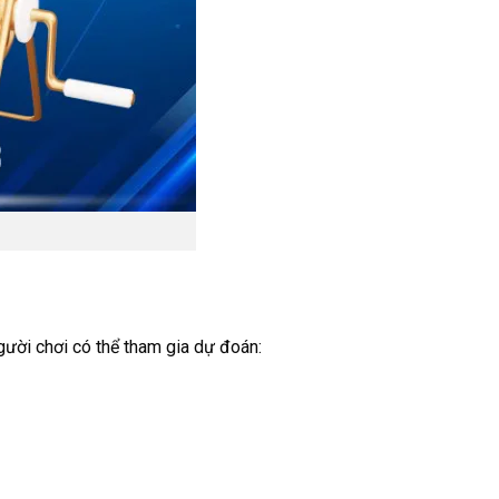
gười chơi có thể tham gia dự đoán: