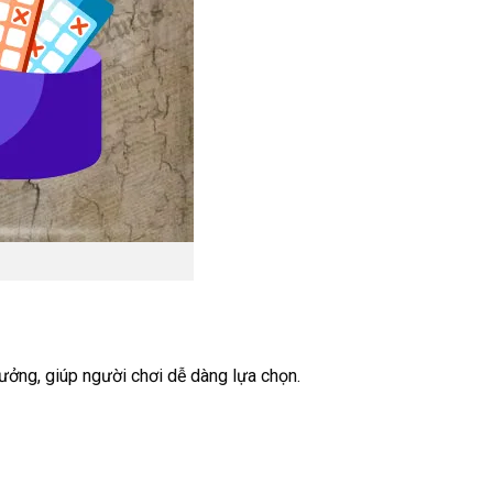
hưởng, giúp người chơi dễ dàng lựa chọn.