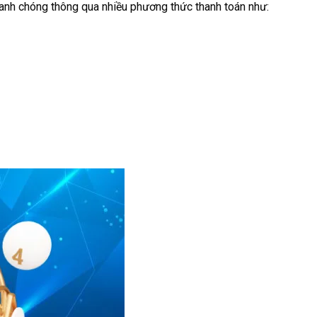
nhanh chóng thông qua nhiều phương thức thanh toán như: