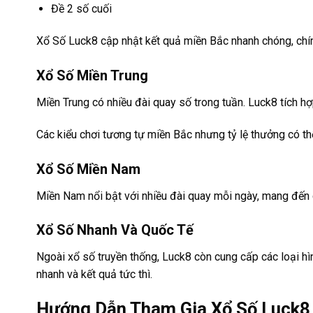
Đề 2 số cuối
Xổ Số Luck8 cập nhật kết quả miền Bắc nhanh chóng, chín
Xổ Số Miền Trung
Miền Trung có nhiều đài quay số trong tuần. Luck8 tích h
Các kiểu chơi tương tự miền Bắc nhưng tỷ lệ thưởng có thể
Xổ Số Miền Nam
Miền Nam nổi bật với nhiều đài quay mỗi ngày, mang đến cơ
Xổ Số Nhanh Và Quốc Tế
Ngoài xổ số truyền thống, Luck8 còn cung cấp các loại hìn
nhanh và kết quả tức thì.
Hướng Dẫn Tham Gia Xổ Số Luck8