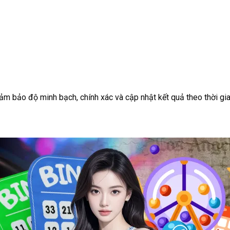
m bảo độ minh bạch, chính xác và cập nhật kết quả theo thời gia