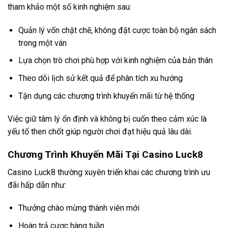
tham khảo một số kinh nghiệm sau:
Quản lý vốn chặt chẽ, không đặt cược toàn bộ ngân sách
trong một ván
Lựa chọn trò chơi phù hợp với kinh nghiệm của bản thân
Theo dõi lịch sử kết quả để phân tích xu hướng
Tận dụng các chương trình khuyến mãi từ hệ thống
Việc giữ tâm lý ổn định và không bị cuốn theo cảm xúc là
yếu tố then chốt giúp người chơi đạt hiệu quả lâu dài.
Chương Trình Khuyến Mãi Tại Casino Luck8
Casino Luck8 thường xuyên triển khai các chương trình ưu
đãi hấp dẫn như:
Thưởng chào mừng thành viên mới
Hoàn trả cược hàng tuần