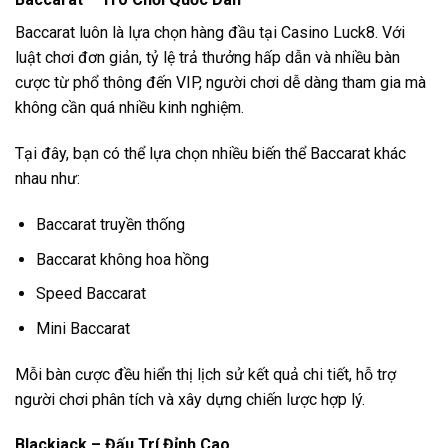
Baccarat luôn là lựa chọn hàng đầu tại Casino Luck8. Với
luật chơi đơn giản, tỷ lệ trả thưởng hấp dẫn và nhiều bàn
cược từ phổ thông đến VIP, người chơi dễ dàng tham gia mà
không cần quá nhiều kinh nghiệm.
Tại đây, bạn có thể lựa chọn nhiều biến thể Baccarat khác
nhau như:
Baccarat truyền thống
Baccarat không hoa hồng
Speed Baccarat
Mini Baccarat
Mỗi bàn cược đều hiển thị lịch sử kết quả chi tiết, hỗ trợ
người chơi phân tích và xây dựng chiến lược hợp lý.
Blackjack – Đấu Trí Đỉnh Cao