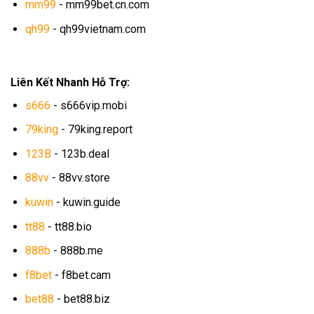
mm99
- mm99bet.cn.com
qh99
- qh99vietnam.com
Liên Kết Nhanh Hỗ Trợ:
s666
- s666vip.mobi
79king
- 79king.report
123B
- 123b.deal
88vv
- 88vv.store
kuwin
- kuwin.guide
tt88
- tt88.bio
888b
- 888b.me
f8bet
- f8bet.cam
bet88
- bet88.biz