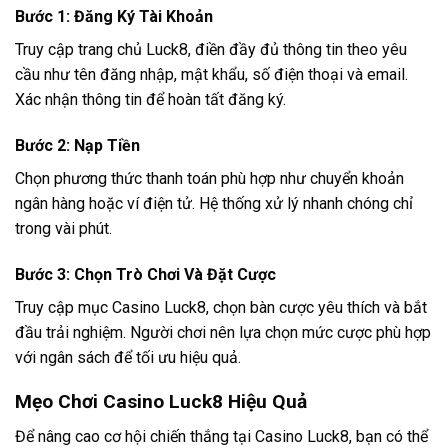
Bước 1: Đăng Ký Tài Khoản
Truy cập trang chủ Luck8, điền đầy đủ thông tin theo yêu
cầu như tên đăng nhập, mật khẩu, số điện thoại và email.
Xác nhận thông tin để hoàn tất đăng ký.
Bước 2: Nạp Tiền
Chọn phương thức thanh toán phù hợp như chuyển khoản
ngân hàng hoặc ví điện tử. Hệ thống xử lý nhanh chóng chỉ
trong vài phút.
Bước 3: Chọn Trò Chơi Và Đặt Cược
Truy cập mục Casino Luck8, chọn bàn cược yêu thích và bắt
đầu trải nghiệm. Người chơi nên lựa chọn mức cược phù hợp
với ngân sách để tối ưu hiệu quả.
Mẹo Chơi Casino Luck8 Hiệu Quả
Để nâng cao cơ hội chiến thắng tại Casino Luck8, bạn có thể