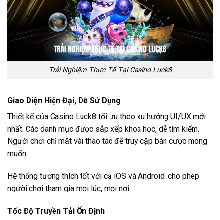
Trải Nghiệm Thực Tế Tại Casino Luck8
Giao Diện Hiện Đại, Dễ Sử Dụng
Thiết kế của Casino Luck8 tối ưu theo xu hướng UI/UX mới
nhất. Các danh mục được sắp xếp khoa học, dễ tìm kiếm.
Người chơi chỉ mất vài thao tác để truy cập bàn cược mong
muốn.
Hệ thống tương thích tốt với cả iOS và Android, cho phép
người chơi tham gia mọi lúc, mọi nơi.
Tốc Độ Truyền Tải Ổn Định