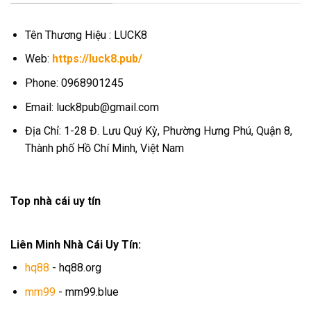
Tên Thương Hiệu : LUCK8
Web:
https://luck8.pub/
Phone: 0968901245
Email:
luck8pub@gmail.com
Địa Chỉ: 1-28 Đ. Lưu Quý Kỳ, Phường Hưng Phú, Quận 8,
Thành phố Hồ Chí Minh, Việt Nam
Top nhà cái uy tín
Liên Minh Nhà Cái Uy Tín:
hq88
- hq88.org
mm99
- mm99.blue