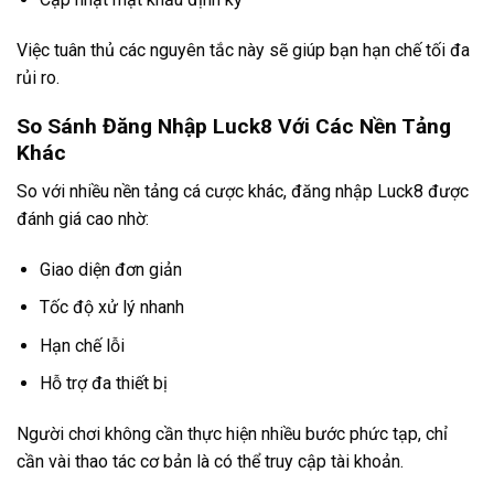
Việc tuân thủ các nguyên tắc này sẽ giúp bạn hạn chế tối đa
rủi ro.
So Sánh Đăng Nhập Luck8 Với Các Nền Tảng
Khác
So với nhiều nền tảng cá cược khác, đăng nhập Luck8 được
đánh giá cao nhờ:
Giao diện đơn giản
Tốc độ xử lý nhanh
Hạn chế lỗi
Hỗ trợ đa thiết bị
Người chơi không cần thực hiện nhiều bước phức tạp, chỉ
cần vài thao tác cơ bản là có thể truy cập tài khoản.