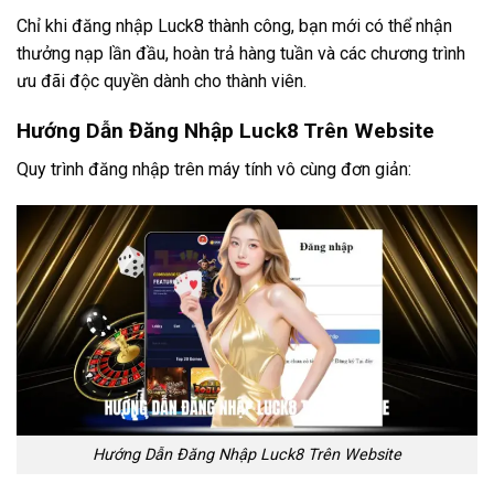
Chỉ khi đăng nhập Luck8 thành công, bạn mới có thể nhận
thưởng nạp lần đầu, hoàn trả hàng tuần và các chương trình
ưu đãi độc quyền dành cho thành viên.
Hướng Dẫn Đăng Nhập Luck8 Trên Website
Quy trình đăng nhập trên máy tính vô cùng đơn giản:
Hướng Dẫn Đăng Nhập Luck8 Trên Website