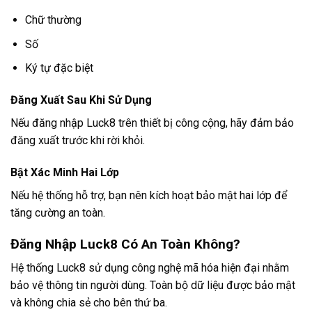
Chữ thường
Số
Ký tự đặc biệt
Đăng Xuất Sau Khi Sử Dụng
Nếu đăng nhập Luck8 trên thiết bị công cộng, hãy đảm bảo
đăng xuất trước khi rời khỏi.
Bật Xác Minh Hai Lớp
Nếu hệ thống hỗ trợ, bạn nên kích hoạt bảo mật hai lớp để
tăng cường an toàn.
Đăng Nhập Luck8 Có An Toàn Không?
Hệ thống Luck8 sử dụng công nghệ mã hóa hiện đại nhằm
bảo vệ thông tin người dùng. Toàn bộ dữ liệu được bảo mật
và không chia sẻ cho bên thứ ba.