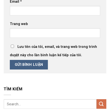
Email
*
Trang web
Lưu tên của tôi, email, và trang web trong trình
duyệt này cho lần bình luận kế tiếp của tôi.
TÌM KIẾM