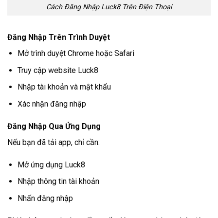
Cách Đăng Nhập Luck8 Trên Điện Thoại
Đăng Nhập Trên Trình Duyệt
Mở trình duyệt Chrome hoặc Safari
Truy cập website Luck8
Nhập tài khoản và mật khẩu
Xác nhận đăng nhập
Đăng Nhập Qua Ứng Dụng
Nếu bạn đã tải app, chỉ cần:
Mở ứng dụng Luck8
Nhập thông tin tài khoản
Nhấn đăng nhập