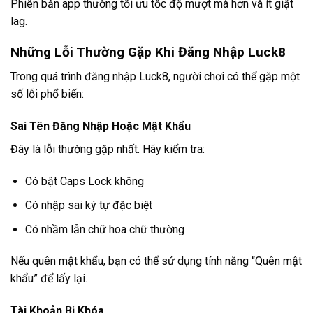
Phiên bản app thường tối ưu tốc độ mượt mà hơn và ít giật
lag.
Những Lỗi Thường Gặp Khi Đăng Nhập Luck8
Trong quá trình đăng nhập Luck8, người chơi có thể gặp một
số lỗi phổ biến:
Sai Tên Đăng Nhập Hoặc Mật Khẩu
Đây là lỗi thường gặp nhất. Hãy kiểm tra:
Có bật Caps Lock không
Có nhập sai ký tự đặc biệt
Có nhầm lẫn chữ hoa chữ thường
Nếu quên mật khẩu, bạn có thể sử dụng tính năng “Quên mật
khẩu” để lấy lại.
Tài Khoản Bị Khóa