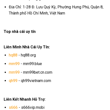
Địa Chỉ: 1-28 Đ. Lưu Quý Kỳ, Phường Hưng Phú, Quận 8,
Thành phố Hồ Chí Minh, Việt Nam
Top nhà cái uy tín
Liên Minh Nhà Cái Uy Tín:
hq88
- hq88.org
mm99
- mm99.blue
mm99
- mm99bet.cn.com
qh99
- qh99vietnam.com
Liên Kết Nhanh Hỗ Trợ:
s666
- s666vip.mobi