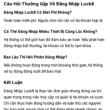
Câu Hỏi Thường Gặp Về Đăng Nhập Luck8
Đăng Nhập Luck8 Có Mất Phí Không?
Hoàn toàn miễn phí. Người chơi chỉ cần có tài khoản hợp lệ.
Có Thể Đăng Nhập Nhiều Thiết Bị Cùng Lúc Không?
Hệ thống có thể giới hạn để đảm bảo an toàn. Nếu phát hiện
đăng nhập bất thường, tài khoản có thể bị tạm khóa.
Bao Lâu Thì Hết Phiên Đăng Nhập?
Nếu không hoạt động trong một khoảng thời gian, hệ thống
sẽ tự động đăng xuất để bảo mật.
Kết Luận
Đăng Nhập Luck8 là thao tác đơn giản nhưng đóng vai trò
quan trọng trong việc truy cập và quản lý tài khoản cá cược.
Chỉ cần thực hiện đúng hướng dẫn và tuân thủ các nguyên
tắc bảo mật, người chơi có thể đăng nhập nhanh chóng, an