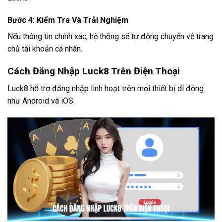
Bước 4: Kiểm Tra Và Trải Nghiệm
Nếu thông tin chính xác, hệ thống sẽ tự động chuyển về trang
chủ tài khoản cá nhân.
Cách Đăng Nhập Luck8 Trên Điện Thoại
Luck8 hỗ trợ đăng nhập linh hoạt trên mọi thiết bị di động
như Android và iOS.