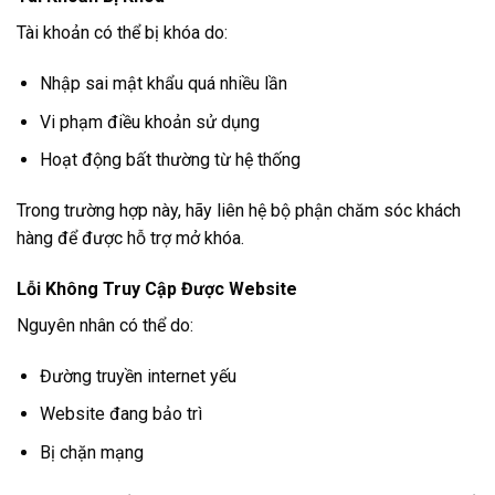
Tài khoản có thể bị khóa do:
Nhập sai mật khẩu quá nhiều lần
Vi phạm điều khoản sử dụng
Hoạt động bất thường từ hệ thống
Trong trường hợp này, hãy liên hệ bộ phận chăm sóc khách
hàng để được hỗ trợ mở khóa.
Lỗi Không Truy Cập Được Website
Nguyên nhân có thể do:
Đường truyền internet yếu
Website đang bảo trì
Bị chặn mạng