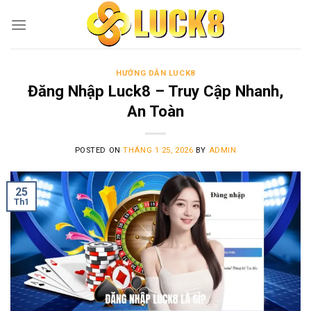
Skip
to
content
HƯỚNG DẪN LUCK8
Đăng Nhập Luck8 – Truy Cập Nhanh,
An Toàn
POSTED ON
THÁNG 1 25, 2026
BY
ADMIN
25
Th1