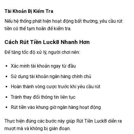
Tài Khoản Bị Kiểm Tra
Nếu hệ thống phát hiện hoạt động bất thường, yêu cầu rút
tiền có thể tạm hoãn để kiểm tra.
Cách Rút Tiền Luck8 Nhanh Hơn
Để tăng tốc độ xử lý, người chơi nên:
Xác minh tài khoản ngay từ đầu
Sử dụng tài khoản ngân hàng chính chủ
Hoàn thành vòng cược trước khi yêu cầu rút
Tránh thay đổi thông tin liên tục
Rút tiền vào khung giờ ngân hàng hoạt động
Thực hiện đúng các bước này giúp Rút Tiền Luck8 diễn ra
mượt mà và không bị gián đoạn.