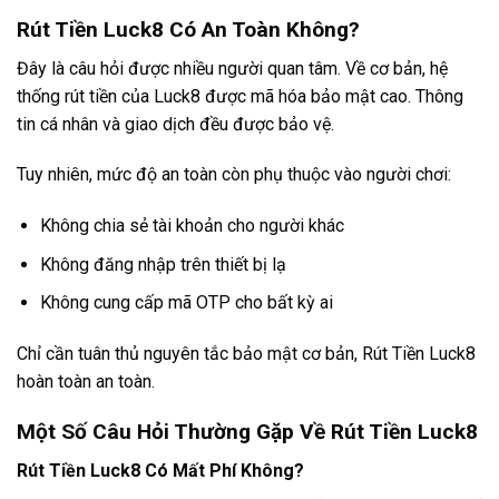
Rút Tiền Luck8 Có An Toàn Không?
Đây là câu hỏi được nhiều người quan tâm. Về cơ bản, hệ
thống rút tiền của Luck8 được mã hóa bảo mật cao. Thông
tin cá nhân và giao dịch đều được bảo vệ.
Tuy nhiên, mức độ an toàn còn phụ thuộc vào người chơi:
Không chia sẻ tài khoản cho người khác
Không đăng nhập trên thiết bị lạ
Không cung cấp mã OTP cho bất kỳ ai
Chỉ cần tuân thủ nguyên tắc bảo mật cơ bản, Rút Tiền Luck8
hoàn toàn an toàn.
Một Số Câu Hỏi Thường Gặp Về Rút Tiền Luck8
Rút Tiền Luck8 Có Mất Phí Không?