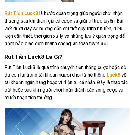
Rút Tiền Luck8
là bước quan trọng giúp người chơi nhận
thưởng sau khi tham gia cá cược và giải trí trực tuyến. Bài
viết dưới đây sẽ hướng dẫn chi tiết quy trình rút tiền, điều
kiện cần thiết, thời gian xử lý và những lưu ý quan trọng để
đảm bảo giao dịch nhanh chóng, an toàn tuyệt đối.
Rút Tiền Luck8 Là Gì?
Rút Tiền Luck8 là quá trình chuyển tiền thắng cược hoặc số
dư còn lại trong tài khoản người chơi từ hệ thống
Luck8
về
tài khoản ngân hàng hoặc ví điện tử cá nhân. Đây là thao tác
bắt buộc sau khi người chơi hoàn thành các vòng cược và
muốn nhận tiền thưởng.