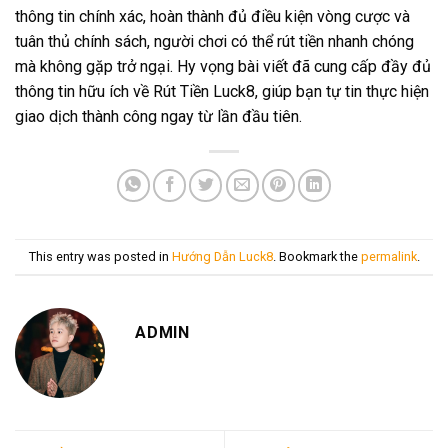
thông tin chính xác, hoàn thành đủ điều kiện vòng cược và
tuân thủ chính sách, người chơi có thể rút tiền nhanh chóng
mà không gặp trở ngại.
Hy vọng bài viết đã cung cấp đầy đủ
thông tin hữu ích về Rút Tiền Luck8, giúp bạn tự tin thực hiện
giao dịch thành công ngay từ lần đầu tiên.
This entry was posted in
Hướng Dẫn Luck8
. Bookmark the
permalink
.
ADMIN