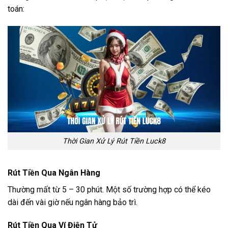
toán:
Thời Gian Xử Lý Rút Tiền Luck8
Rút Tiền Qua Ngân Hàng
Thường mất từ 5 – 30 phút. Một số trường hợp có thể kéo
dài đến vài giờ nếu ngân hàng bảo trì.
Rút Tiền Qua Ví Điện Tử