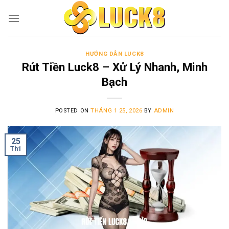
Skip
to
content
HƯỚNG DẪN LUCK8
Rút Tiền Luck8 – Xử Lý Nhanh, Minh
Bạch
POSTED ON
THÁNG 1 25, 2026
BY
ADMIN
25
Th1