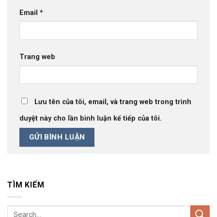
Email
*
Trang web
Lưu tên của tôi, email, và trang web trong trình
duyệt này cho lần bình luận kế tiếp của tôi.
TÌM KIẾM