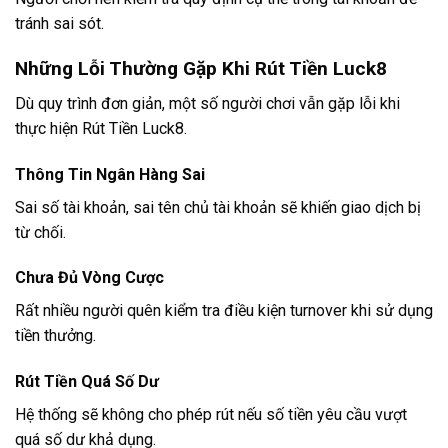
tránh sai sót.
Những Lỗi Thường Gặp Khi Rút Tiền Luck8
Dù quy trình đơn giản, một số người chơi vẫn gặp lỗi khi
thực hiện Rút Tiền Luck8.
Thông Tin Ngân Hàng Sai
Sai số tài khoản, sai tên chủ tài khoản sẽ khiến giao dịch bị
từ chối.
Chưa Đủ Vòng Cược
Rất nhiều người quên kiểm tra điều kiện turnover khi sử dụng
tiền thưởng.
Rút Tiền Quá Số Dư
Hệ thống sẽ không cho phép rút nếu số tiền yêu cầu vượt
quá số dư khả dụng.