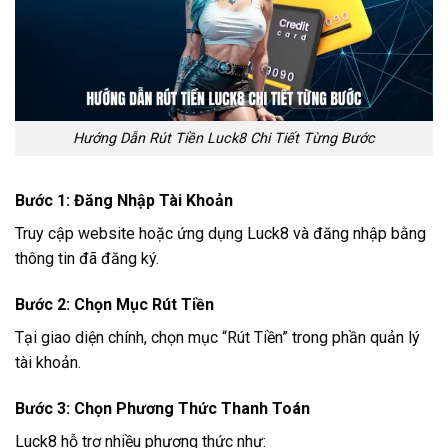
Hướng Dẫn Rút Tiền Luck8 Chi Tiết Từng Bước
Bước 1: Đăng Nhập Tài Khoản
Truy cập website hoặc ứng dụng Luck8 và đăng nhập bằng
thông tin đã đăng ký.
Bước 2: Chọn Mục Rút Tiền
Tại giao diện chính, chọn mục “Rút Tiền” trong phần quản lý
tài khoản.
Bước 3: Chọn Phương Thức Thanh Toán
Luck8 hỗ trợ nhiều phương thức như: