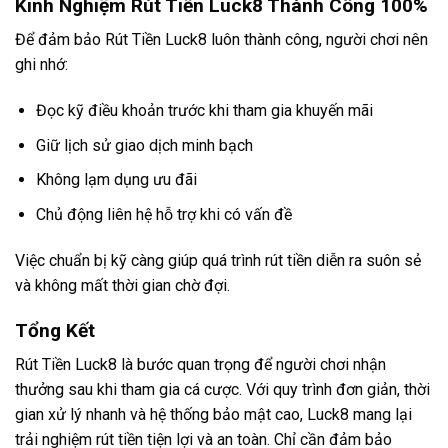
Kinh Nghiệm Rút Tiền Luck8 Thành Công 100%
Để đảm bảo Rút Tiền Luck8 luôn thành công, người chơi nên
ghi nhớ:
Đọc kỹ điều khoản trước khi tham gia khuyến mãi
Giữ lịch sử giao dịch minh bạch
Không lạm dụng ưu đãi
Chủ động liên hệ hỗ trợ khi có vấn đề
Việc chuẩn bị kỹ càng giúp quá trình rút tiền diễn ra suôn sẻ
và không mất thời gian chờ đợi.
Tổng Kết
Rút Tiền Luck8 là bước quan trọng để người chơi nhận
thưởng sau khi tham gia cá cược. Với quy trình đơn giản, thời
gian xử lý nhanh và hệ thống bảo mật cao, Luck8 mang lại
trải nghiệm rút tiền tiện lợi và an toàn.
Chỉ cần đảm bảo